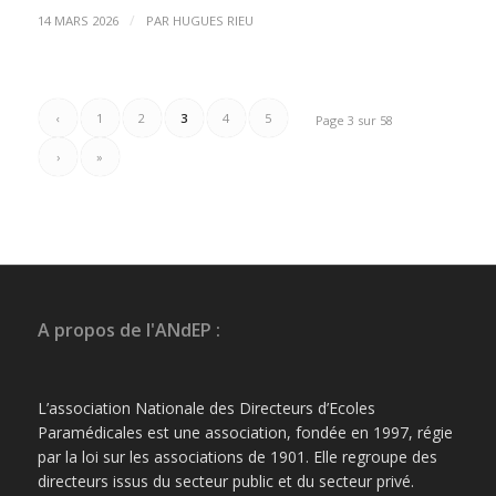
/
14 MARS 2026
PAR
HUGUES RIEU
‹
1
2
3
4
5
Page 3 sur 58
›
»
A propos de l'ANdEP :
L’association Nationale des Directeurs d’Ecoles
Paramédicales est une association, fondée en 1997, régie
par la loi sur les associations de 1901. Elle regroupe des
directeurs issus du secteur public et du secteur privé.