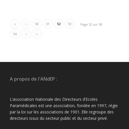
«
‹
50
51
52
53
Page 52 sur 58
54
›
»
A propos de l'ANdEP :
L’association Nationale des Directeurs d’Ecoles
Paramédicales est une association, fondée en 1997, régie
par la loi sur les associations de 1901. Elle regroupe des
directeurs issus du secteur public et du secteur privé.