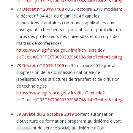
cidTexte=JORFTEXT000039296788&dateTexte=&categorieLi
77
Décret n° 2019-1108
du 30 octobre 2019 modifiant
le décret n° 84-431 du 6 juin 1984 fixant les
dispositions statutaires communes applicables aux
enseignants-chercheurs et portant statut particulier du
corps des professeurs des universités et du corps des
maîtres de conférences.
https://www.legifrance.gouv.fr/affichTexte.do?
cidTexte=JORFTEXT000039296813&dateTexte=&categorieLi
78
Décret n° 2019-1109
du 30 octobre 2019 portant
suppression de la Commission nationale de
labellisation des structures de transfert et de diffusion
de technologies
https://www.legifrance.gouv.fr/affichTexte.do?
cidTexte=JORFTEXT000039296876&dateTexte=&categorieLi
79
Arrêté du 2 octobre 2019
portant autorisation
d’ouverture de formations préparant au diplôme d’Etat
d’assistant de service social, au diplôme d’Etat