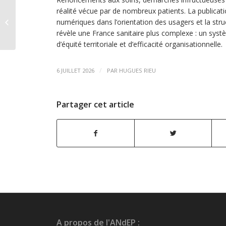
réalité vécue par de nombreux patients. La publicatio
Universitarisation
numériques dans l’orientation des usagers et la str
révèle une France sanitaire plus complexe : un sys
d’équité territoriale et d’efficacité organisationnelle.
/
6 JUILLET 2026
PAR
HUGUES RIEU
Partager cet article
A propos de l'ANdEP :