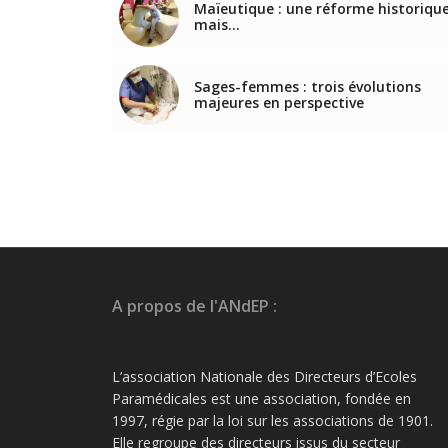
Maïeutique : une réforme historique
mais…
Sages-femmes : trois évolutions
majeures en perspective
A propos de l'ANdEP :
L’association Nationale des Directeurs d’Ecoles
Paramédicales est une association, fondée en
1997, régie par la loi sur les associations de 1901.
Elle regroupe des directeurs issus du secteur