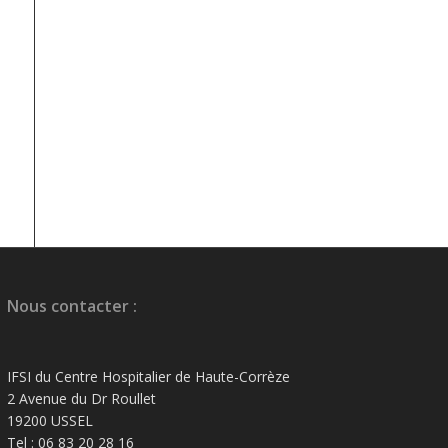
Nous contacter :
IFSI du Centre Hospitalier de Haute-Corrèze
2 Avenue du Dr Roullet
19200 USSEL
Tel : 06 83 20 28 16