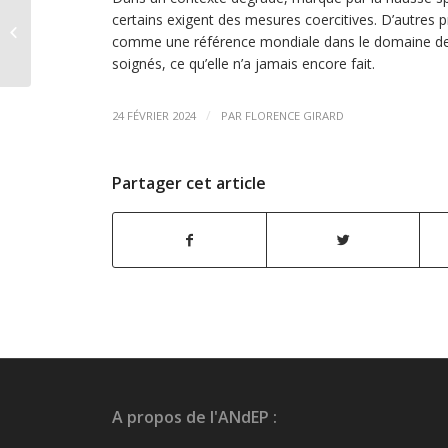
Loi Valletoux : un
certains exigent des mesures coercitives. D’autres
satisfecit pour les
comme une référence mondiale dans le domaine de l
paramédicaux
soignés, ce qu’elle n’a jamais encore fait.
/
24 FÉVRIER 2024
PAR
FLORENCE GIRARD
Partager cet article
A propos de l'ANdEP :