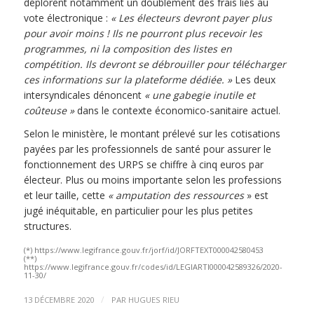
déplorent notamment un doublement des frais liés au
vote électronique :
« Les électeurs devront payer plus
pour avoir moins ! Ils ne pourront plus recevoir les
programmes, ni la composition des listes en
compétition. Ils devront se débrouiller pour télécharger
ces informations sur la plateforme dédiée. »
Les deux
intersyndicales dénoncent
« une gabegie inutile et
coûteuse »
dans le contexte économico-sanitaire actuel.
Selon le ministère, le montant prélevé sur les cotisations
payées par les professionnels de santé pour assurer le
fonctionnement des URPS se chiffre à cinq euros par
électeur. Plus ou moins importante selon les professions
et leur taille, cette
« amputation des ressources
» est
jugé inéquitable, en particulier pour les plus petites
structures.
(*) https://www.legifrance.gouv.fr/jorf/id/JORFTEXT000042580453
(**)
https://www.legifrance.gouv.fr/codes/id/LEGIARTI000042589326/2020-
11-30/
/
13 DÉCEMBRE 2020
PAR
HUGUES RIEU