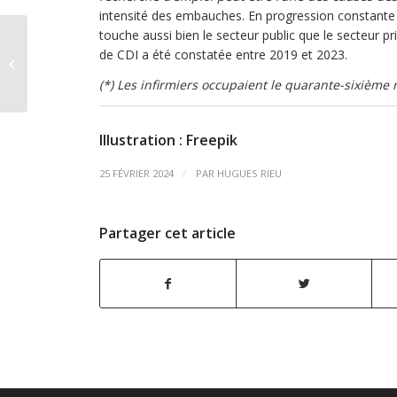
intensité des embauches. En progression constante
touche aussi bien le secteur public que le secteur p
Orthophonie : la Drees
de CDI a été constatée entre 2019 et 2023.
pointe des inégalités
de recours
(*) Les infirmiers occupaient le quarante-sixième
Illustration : Freepik
/
25 FÉVRIER 2024
PAR
HUGUES RIEU
Partager cet article