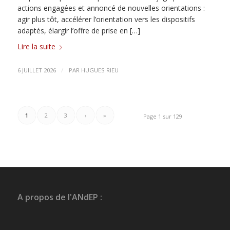
actions engagées et annoncé de nouvelles orientations :
agir plus tôt, accélérer l’orientation vers les dispositifs
adaptés, élargir l’offre de prise en […]
Lire la suite
/
6 JUILLET 2026
PAR
HUGUES RIEU
1
2
3
›
»
Page 1 sur 129
A propos de l'ANdEP :