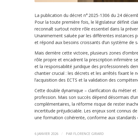
La publication du décret n° 2025-1306 du 24 décemb
Pour la toute première fois, le législateur définit c
reconnaît surtout notre rôle essentiel dans la préven
Unanimement saluée par les différentes instances 
et répond aux besoins croissants d’un système de s
Mais derrière cette victoire, plusieurs zones d’ombre
rôle propre et encadrent la prescription infirmière 
et la responsabilité juridique des professionnels dem
chantier crucial : les décrets et les arrêtés fixant l
l’acquisition des ECTS et la validation des compét
Cette double dynamique – clarification du métier et
profession. Mais son succès dépend désormais d’un
complémentaires, la réforme risque de rester inachev
incertitude préjudiciable. Les enjeux sont connus de 
une formation cohérente, conforme aux standards 
/
6 JANVIER 2026
PAR
FLORENCE GIRARD