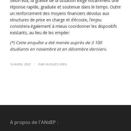
Selon eux, la gravité de la situation exige notamment une
réponse rapide, graduée et soutenue dans le temps. Outre
un renforcement des moyens financiers dévolus aux
structures de prise en charge et d’écoute, l’enjeu
consistera également à mieux coordonner les dispositifs
existants, au lieu de les empiler.
(*) Cette enquête a été menée auprès de 3 100
étudiants en novembre et en décembre derniers.
/
16 AVRIL 2021
PAR
HUGUES RIEU
A propos de l'ANdEP :