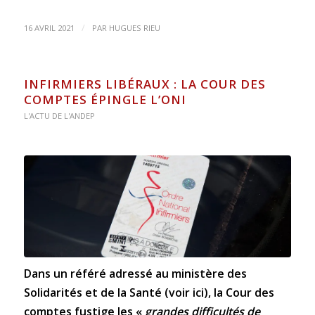
/
16 AVRIL 2021
PAR
HUGUES RIEU
INFIRMIERS LIBÉRAUX : LA COUR DES
COMPTES ÉPINGLE L’ONI
L'ACTU DE L'ANDEP
Dans un référé adressé au ministère des
Solidarités et de la Santé (
voir ici
), la Cour des
comptes fustige les «
grandes difficultés de