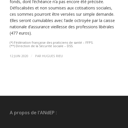
fonds, dont l’échéance n’a pas encore été précisée.
Défiscalisées et non soumises aux cotisations sociales,
ces sommes pourront être versées sur simple demande.
Elles seront cumulables avec l’aide octroyée par la caisse
nationale d’assurance vieillesse des professions libérales
(477 euros).
(*) Fédération française des praticiens de santé – FFPS.
(**) Direction de la Sécurité sociale – DSS.
/
12 JUIN 2020
PAR
HUGUES RIEU
A propos de l'ANdEP :