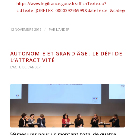
https://www.legifrance.gouv.fr/affichTexte.do?
cidTexte=JORFTEXT000039296999&dateTexte=&categorieLi
/
12 NOVEMBRE 2019
PAR
L'ANDEP
AUTONOMIE ET GRAND ÂGE : LE DÉFI DE
L’ATTRACTIVITÉ
L'ACTU DE L'ANDEP
59 mesures pour un montant total de quatre